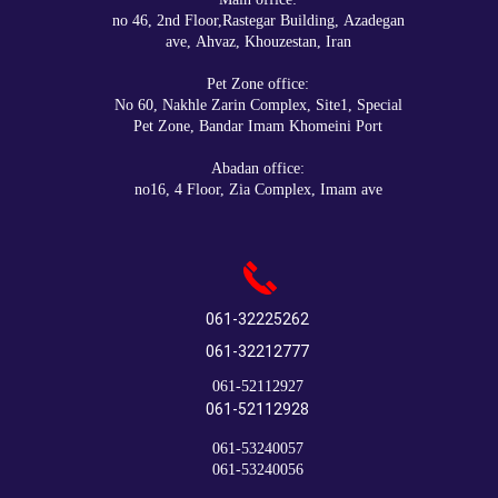
:Main office
no 46, 2nd Floor,Rastegar Building, Azadegan
ave, Ahvaz, Khouzestan, Iran
:Pet Zone office
No 60, Nakhle Zarin Complex, Site1, Special
Pet Zone, Bandar Imam Khomeini Port
:Abadan office
no16, 4 Floor, Zia Complex, Imam ave
061-32225262
061-32212777
061-52112927​​​​​​​
061-52112928
061-53240057
061-53240056​​​​​​​