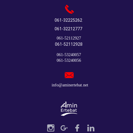
061-32225262
061-32212777
061-52112927​​​​​​​
061-52112928
061-53240057
061-53240056​​​​​​​
​​​​​info@aminertebat.net